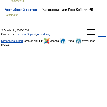
…
Википедия
Английский сеттер
— Характеристики Рост Кобели: 65 …
Википедия
© Academic, 2000-2026
18+
Contact us:
Technical Support
,
Advertising
Dictionaries export
, created on PHP,
Joomla,
Drupal,
WordPress,
MODx.