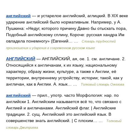
английский
— и устарелое английский, аглицкий. В XIX веке
ударение английский было нормативным. Например, у А.
Пушкина: «Недуг, которого причину Давно бы отыскать пора,
Подобный английскому сплину, Короче: русская хандра Им
овладела понемногу» (Евгений… …
Словарь трудностей
произношения и ударения в современном русском языке
АНГЛИЙСКИЙ
— АНГЛИЙСКИЙ, ая, ое. 1. см. англичане. 2.
Относящийся к англичанам, к их языку, национальному
характеру, образу жизни, культуре, а также к Англии, её
территории, внутреннему устройству, истории; такой, как у
англичан, как в Англии. А. язык… …
Толковый словарь Ожегова
английский
— прил., употр. часто Морфология: нар. по
английски 1. Английским называется всё то, что связано с
Англией и англичанами. Английский флаг. | Английские
традиции. 2. сущ. Английский это английский язык. В
совершенстве знать английский. | С плохим… …
Толковый
словарь Дмитриева